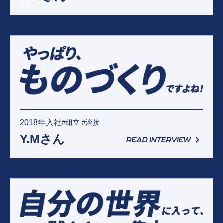
2018年入社
#組立 #溶接
Y.Mさん