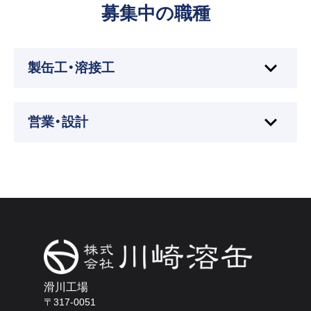
募集中の職種
製缶工・溶接工
募集職種
営業・設計
製缶工・溶接工
募集職種
仕事内容
営業・設計
主に工場での製缶、製作業務に携わっていただきます。
マンツーマンでの研修体制で、未経験の方も基礎からし
っかり学んでいただけます。
仕事内容
弊社では主に『溶接』と『組立』の2部署があり、本人の適
主に営業、および図面の設計に携わっていただきます。
性を見て配属を決定します。
設計では、お客様から頂いた図面から、部品の図面を起
滑川工場
こしたり、階段などの簡単な設計を担当していただきま
〒317-0051
す。
雇用形態